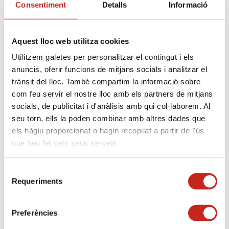
Consentiment
Detalls
Informació
19, 2025
|
Cambra de la propiedad urbana de Reus
Cellers. Patrimoni i Cooperativisme. Símbols del
paisatge. En 2024 la Cámara de la Propiedad Urbana
Aquest lloc web utilitza cookies
de Reus, publicó el libro “Cellers. Patrimoni i i
Utilitzem galetes per personalitzar el contingut i els
cooperativisme (1894-1923). Símbols del
anuncis, oferir funcions de mitjans socials i analitzar el
paisatge” adhiriéndose a los actos de
conmemoración de los 125 años del...
trànsit del lloc. També compartim la informació sobre
com feu servir el nostre lloc amb els partners de mitjans
socials, de publicitat i d'anàlisis amb qui col·laborem. Al
seu torn, ells la poden combinar amb altres dades que
els hàgiu proporcionat o hagin recopilat a partir de l'ús
que heu fet dels seus serveis.
Selecció
Requeriments
de
consentiment
Preferències