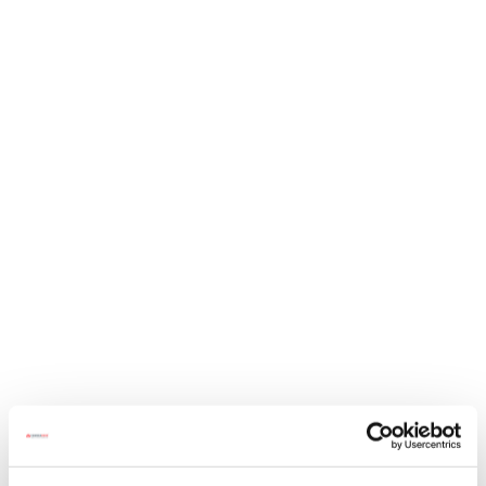
/* google analytics */
977 127 700
info@cpureus.com
Selecciona página
Publicación presentada a la convocatoria
de subvenciones de la Diputació de
Tarragona.
por
Cambra de la propietat urbana de Reus
|
Jun