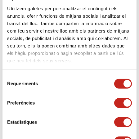
- Disponible
Utilitzem galetes per personalitzar el contingut i els
anuncis, oferir funcions de mitjans socials i analitzar el
trànsit del lloc. També compartim la informació sobre
Horario de la reserva*:
com feu servir el nostre lloc amb els partners de mitjans
socials, de publicitat i d'anàlisis amb qui col·laborem. Al
seu torn, ells la poden combinar amb altres dades que
els hàgiu proporcionat o hagin recopilat a partir de l'ús
Tramitación*:
que heu fet dels seus serveis.
Selecció
Nombre*:
Requeriments
de
consentiment
Preferències
Apellidos*:
Estadístiques
Teléfono*: