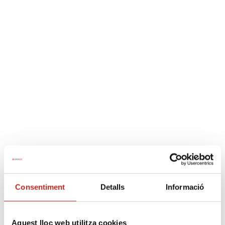
/* google analytics */
977 127 700
info@cpureus.com
Selecciona página
Reserva Fianzas
1 contrato
Consentiment
Detalls
Informació
Cargando Calendario...
Aquest lloc web utilitza cookies