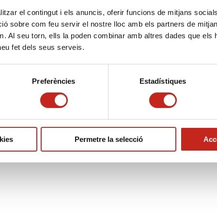
150€ / any
tzar el contingut i els anuncis, oferir funcions de mitjans socials i
Quota única d’entrada 50€
 sobre com feu servir el nostre lloc amb els partners de mitjans 
m. Al seu torn, ells la poden combinar amb altres dades que els 
 heu fet dels seus serveis.
Comprar
Línea
Assessorament
Preferències
Estadístiques
Comunitats
quantity
kies
Permetre la selecció
Acce