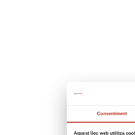
/* google analytics */
977 127 700
info@cpureus.com
CAMBRA
FES-TE DE LA CA
Home
/
Comunitats de propietaris
/ Línea Assessor
Consentiment
Aquest lloc web utilitza coo