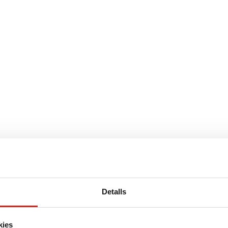
MBRA
ÀREA PRIVADA SOCIS
SERVEIS
IMMOBILIÀRIA
FI
ament Comunitats
Línea Asses
Detalls
205
€
kies