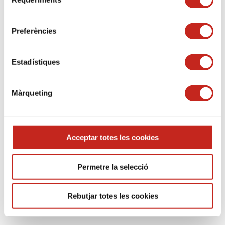
de
consentiment
Dubtes en els casos:
Preferències
de pisos en
proindivís
(més d’un propietari);
supòsits d’
usdefruit
;
Estadístiques
casos en que l’immoble consta en el Registre de
la Propietat com a una
única finca registral
,
Màrqueting
però
físicament hi ha diversos
pisos llogats…
Cóm es computen aquests supòsits als efectes de
ser considerat gran tenidor, o no?
Acceptar totes les cookies
Registre de Grans Tenidors
Permetre la selecció
Si ets gran tenidor, recorda que t’has inscriure en
el Registre de l’Agència de l’Habitatge.
L’incompliment d’aquests requisits pot comportar
Rebutjar totes les cookies
sancions de 9.001€ a 90.000€
Tens un pis o varis pisos ubicats en territori de