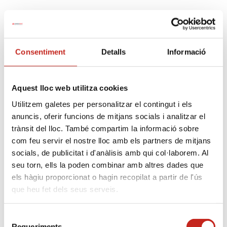
Consentiment
Detalls
Informació
Aquest lloc web utilitza cookies
Utilitzem galetes per personalitzar el contingut i els
anuncis, oferir funcions de mitjans socials i analitzar el
trànsit del lloc. També compartim la informació sobre
com feu servir el nostre lloc amb els partners de mitjans
Informa’t dels últims criteris
socials, de publicitat i d'anàlisis amb qui col·laborem. Al
establerts per avaluar si un propietari
seu torn, ells la poden combinar amb altres dades que
els hàgiu proporcionat o hagin recopilat a partir de l'ús
és gran tenidor, o no.
que heu fet dels seus serveis.
Selecció
Quin tractament té l’
habitatge habitual
en el
Requeriments
còmput d’habitatges?